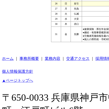
26
日
友引
27
月
先負
28
火
仏滅
29
水
大安
30
木
赤口
●健康保険・厚生年金保
●継続・有期事業概算保
31
金
先勝
●労働者死傷病報告書の
●個人の県民税・市町村
ホーム
｜
事務所概要
｜
業務内容
｜
交通アクセス
｜
採用情
個人情報保護方針
▲ページトップへ
〒650-0033 兵庫県神