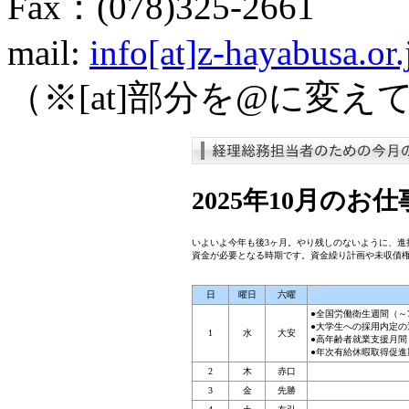
Fax：(078)325-2661
mail:
info[at]z-hayabusa.or.
（※[at]部分を@に変
2025年10月のお
いよいよ今年も後3ヶ月。やり残しのないように、進
資金が必要となる時期です。資金繰り計画や未収債
日
曜日
六曜
●全国労働衛生週間（～
●大学生への採用内定の
1
水
大安
●高年齢者就業支援月間
●年次有給休暇取得促進
2
木
赤口
3
金
先勝