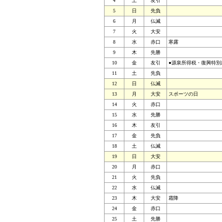
4
土
友引
5
日
先負
6
月
仏滅
7
火
大安
8
水
赤口
寒露
9
木
先勝
10
金
友引
●源泉所得税・復興特別
11
土
先負
12
日
仏滅
13
月
大安
スポーツの日
14
火
赤口
15
水
先勝
16
木
友引
17
金
先負
18
土
仏滅
19
日
大安
20
月
赤口
21
火
先負
22
水
仏滅
23
木
大安
霜降
24
金
赤口
25
土
先勝