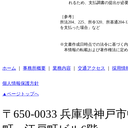
れるため、支払調書の提出が必
［参考］
所法204、225、所令320、所基通2
を支払った場合」など
※文書作成日時点での法令に基づく内
本情報の転載および著作権法に定め
ホーム
｜
事務所概要
｜
業務内容
｜
交通アクセス
｜
採用情
個人情報保護方針
▲ページトップへ
〒650-0033 兵庫県神