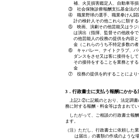
補、火災損害鑑定人、自動車等損
③ 社会保険診療報酬支払基金法の
④ 職業野球の選手、職業拳けん闘
計の検針人その他これらに類する
⑤ 映画、演劇その他芸能又はラジ
は演出（指揮、監督その他政令で
の他芸能人の役務の提供を内容と
金（これらのうち不特定多数の者
⑥ キャバレー、ナイトクラブ、バ
ダンスをさせ又は客に接待をして
その接待をすることを業務とする
金
⑦ 役務の提供を約することにより
3．行政書士に支払う報酬にかかる
上記2.②に記載のとおり、法定調書
務に対する報酬・料金等は含まれてい
したがって、ご相談の行政書士報酬
ます。
（注）ただし、行政書士に依頼した業
は届出」の書類の作成のような