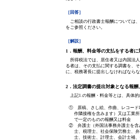
［回答］
ご相談の行政書士報酬については、
をご参照ください。
［解説］
1．報酬、料金等の支払をする者に
所得税法では、居住者又は内国法人
る者は、その支払に関する調書を、そ
に、税務署長に提出しなければならな
2．法定調書の提出対象となる報酬
上記1.の報酬・料金等とは、具体的
① 原稿、さし絵、作曲、レコード
作隣接権を含みます）又は工業所
で一定のものの報酬又は料金
② 弁護士（外国法事務弁護士を含
士、税理士、社会保険労務士、弁
士、技術士、計理士、会計士補、